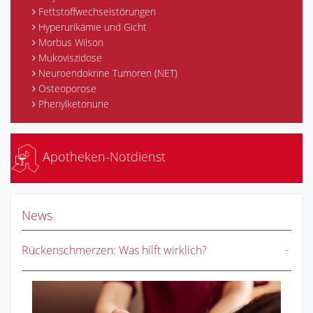
Fettstoffwechselstörungen
Hyperurikämie und Gicht
Morbus Wilson
Mukoviszidose
Neuroendokrine Tumoren (NET)
Osteoporose
Phenylketonurie
Apotheken-Notdienst
News
Rückenschmerzen: Was hilft wirklich?