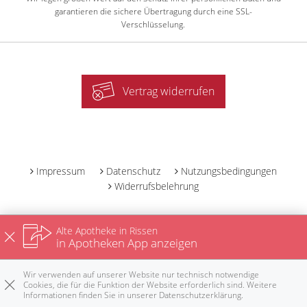
garantieren die sichere Übertragung durch eine SSL-
Verschlüsselung.
Vertrag widerrufen
-
Impressum
Datenschutz
Nutzungsbedingungen
Widerrufsbelehrung
Alte Apotheke in Rissen
in Apotheken App anzeigen
Wir verwenden auf unserer Website nur technisch notwendige
Cookies, die für die Funktion der Website erforderlich sind. Weitere
Informationen finden Sie in unserer
Datenschutzerklärung
.
Rezepte
Anrufen
E-Mail
Notdienst
nach oben