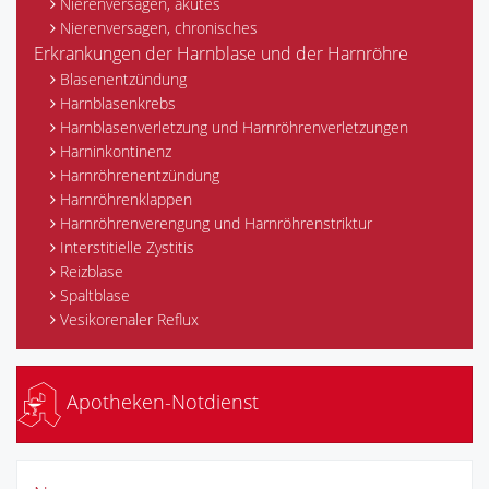
Nierenversagen, akutes
Nierenversagen, chronisches
Erkrankungen der Harnblase und der Harnröhre
Blasenentzündung
Harnblasenkrebs
Harnblasenverletzung und Harnröhrenverletzungen
Harninkontinenz
Harnröhrenentzündung
Harnröhrenklappen
Harnröhrenverengung und Harnröhrenstriktur
Interstitielle Zystitis
Reizblase
Spaltblase
Vesikorenaler Reflux
Apotheken-Notdienst