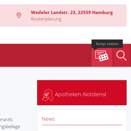
Wedeler Landstr. 23, 22559 Hamburg
Routenplanung
Rezept einlösen
S
Apotheken-Notdienst
News
rarzt).
ungsbeilage