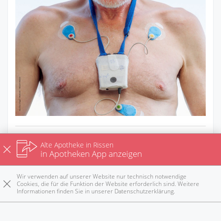
Gut leben mit Vorhofflimmern
Alte Apotheke in Rissen
in Apotheken App anzeigen
Keine Chance dem Schlaganfall!
Vorhofflimmern bedeutet nicht, auf ein aktives Leben
Wir verwenden auf unserer Website nur technisch notwendige
Cookies, die für die Funktion der Website erforderlich sind. Weitere
verzichten zu müssen. Wer seine Medikamente zuv ...
Informationen finden Sie in unserer
Datenschutzerklärung
.
Rezepte
Anrufen
E-Mail
Notdienst
nach oben
Zum Ratgeber